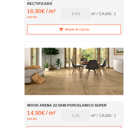
RECTIFICADO
16,90
€
/ m²
(
m² / CAJAS:
1
iva inc
CONSULTAR)FOREST
ANTRACITA
19.5X120
Añadir Al Carrito
RECTIFICADO
cantidad
WOOD ARENA 22.5X90 PORCELANICO SUPER
14,90
€
/ m²
WOOD
m² / CAJAS:
1
iva inc
ARENA
22.5X90