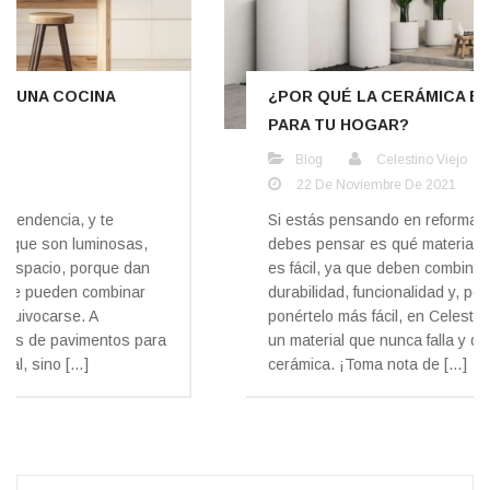
¿POR QUÉ LA CERÁMICA ES UNA GRAN OPCIÓN
PARA TU HOGAR?
Blog
Celestino Viejo
22 De Noviembre De 2021
Si estás pensando en reformar tu casa lo primero que
debes pensar es qué materiales elegir. La decisión no
es fácil, ya que deben combinar resistencia,
durabilidad, funcionalidad y, por supuesto, diseño. Para
ponértelo más fácil, en Celestino Viejo te proponemos
un material que nunca falla y que es tendencia: la
cerámica. ¡Toma nota de […]