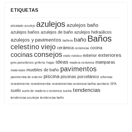
ETIQUETAS
azulejos
azulejos baño
alicatado
azulejo
azulejos baños
azulejos de baño
azulejos hidraúlicos
Baños
baño
azulejos y pavimentos
bañera
celestino viejo
cerámica
cocina
cerámicas
consejos
cocinas
exteriores
exterior
estilo nórdico
ideas
mamparas
gres porcelánico
grifería
hogar
madera cerámica
pavimentos
muebles de baño
materiales
piscina
piscinas
porcelánico
pavimentos de exterior
reformas
revestimiento
revestimientos
revestimientos cerámicos baños
sanitario
SPA
tendencias
suelo
suelo de madera o cerámica
suelos
tendencias azulejos
tendencias baño