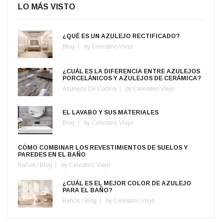
LO MÁS VISTO
¿QUÉ ES UN AZULEJO RECTIFICADO?
Blog
by
Celestino Viejo
¿CUÁL ES LA DIFERENCIA ENTRE AZULEJOS
PORCELÁNICOS Y AZULEJOS DE CERÁMICA?
Azulejos De Cocina
by
Celestino Viejo
EL LAVABO Y SUS MATERIALES
Blog
by
Celestino Viejo
CÓMO COMBINAR LOS REVESTIMIENTOS DE SUELOS Y
PAREDES EN EL BAÑO
Baños
/
Blog
by
Celestino Viejo
¿CUÁL ES EL MEJOR COLOR DE AZULEJO
PARA EL BAÑO?
Baños
/
Blog
by
Celestino Viejo