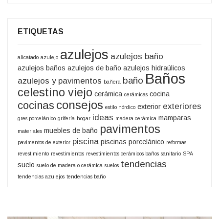
ETIQUETAS
azulejos
azulejos baño
alicatado
azulejo
azulejos baños
azulejos de baño
azulejos hidraúlicos
Baños
baño
azulejos y pavimentos
bañera
celestino viejo
cerámica
cocina
cerámicas
consejos
cocinas
exteriores
exterior
estilo nórdico
ideas
mamparas
gres porcelánico
grifería
hogar
madera cerámica
pavimentos
muebles de baño
materiales
piscina
piscinas
porcelánico
pavimentos de exterior
reformas
revestimiento
revestimientos
revestimientos cerámicos baños
sanitario
SPA
tendencias
suelo
suelo de madera o cerámica
suelos
tendencias azulejos
tendencias baño