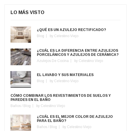
LO MÁS VISTO
¿QUÉ ES UN AZULEJO RECTIFICADO?
Blog
by
Celestino Viejo
¿CUÁL ES LA DIFERENCIA ENTRE AZULEJOS
PORCELÁNICOS Y AZULEJOS DE CERÁMICA?
Azulejos De Cocina
by
Celestino Viejo
EL LAVABO Y SUS MATERIALES
Blog
by
Celestino Viejo
CÓMO COMBINAR LOS REVESTIMIENTOS DE SUELOS Y
PAREDES EN EL BAÑO
Baños
/
Blog
by
Celestino Viejo
¿CUÁL ES EL MEJOR COLOR DE AZULEJO
PARA EL BAÑO?
Baños
/
Blog
by
Celestino Viejo