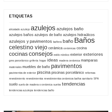
ETIQUETAS
azulejos
azulejos baño
alicatado
azulejo
azulejos baños
azulejos de baño
azulejos hidraúlicos
Baños
baño
azulejos y pavimentos
bañera
celestino viejo
cerámica
cocina
cerámicas
consejos
cocinas
exteriores
exterior
estilo nórdico
ideas
mamparas
gres porcelánico
grifería
hogar
madera cerámica
pavimentos
muebles de baño
materiales
piscina
piscinas
porcelánico
pavimentos de exterior
reformas
revestimiento
revestimientos
revestimientos cerámicos baños
sanitario
SPA
tendencias
suelo
suelo de madera o cerámica
suelos
tendencias azulejos
tendencias baño