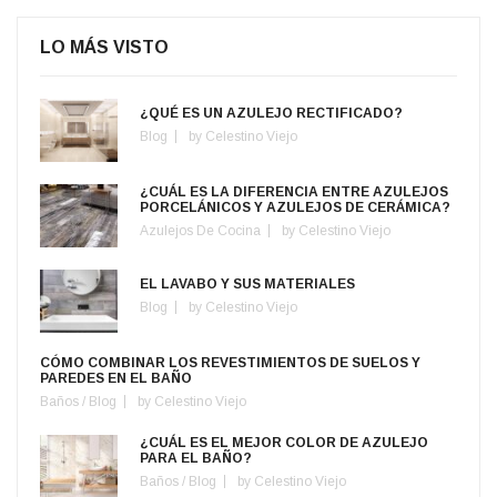
LO MÁS VISTO
¿QUÉ ES UN AZULEJO RECTIFICADO?
Blog
by
Celestino Viejo
¿CUÁL ES LA DIFERENCIA ENTRE AZULEJOS
PORCELÁNICOS Y AZULEJOS DE CERÁMICA?
Azulejos De Cocina
by
Celestino Viejo
EL LAVABO Y SUS MATERIALES
Blog
by
Celestino Viejo
CÓMO COMBINAR LOS REVESTIMIENTOS DE SUELOS Y
PAREDES EN EL BAÑO
Baños
/
Blog
by
Celestino Viejo
¿CUÁL ES EL MEJOR COLOR DE AZULEJO
PARA EL BAÑO?
Baños
/
Blog
by
Celestino Viejo