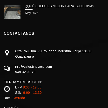
¿QUÉ SUELO ES MEJOR PARA LA COCINA?
May 2026
CONTACTANOS
Ctra. N-II, Km. 73 Polígono Industrial Torija 19190
Guadalajara
info@celestinoviejo.com
949 32 00 79
TIENDA Y EXPOSICIÓN:
L - V
8:00 - 19:30
Sáb:
9:00 - 13:30
Dom:
Cerrado