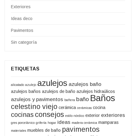
Exteriores
Ideas deco
Pavimentos
Sin categoría
ETIQUETAS
azulejos
azulejos baño
alicatado
azulejo
azulejos baños
azulejos de baño
azulejos hidraúlicos
Baños
baño
azulejos y pavimentos
bañera
celestino viejo
cerámica
cocina
cerámicas
consejos
cocinas
exteriores
exterior
estilo nórdico
ideas
mamparas
gres porcelánico
grifería
hogar
madera cerámica
pavimentos
muebles de baño
materiales