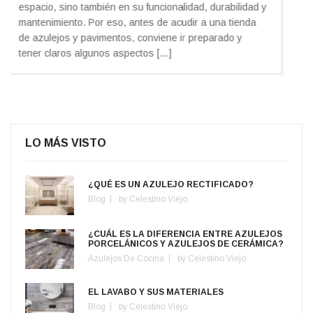
imperfección. Relieves, texturas, variaciones tonales,
volúmenes 3D, […]
LO MÁS VISTO
¿QUÉ ES UN AZULEJO RECTIFICADO?
Blog
by
Celestino Viejo
¿CUÁL ES LA DIFERENCIA ENTRE AZULEJOS
PORCELÁNICOS Y AZULEJOS DE CERÁMICA?
Azulejos De Cocina
by
Celestino Viejo
EL LAVABO Y SUS MATERIALES
Blog
by
Celestino Viejo