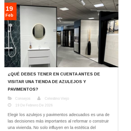
17
Nov
SE LLEVA LA CERÁMICA NATURAL
,
Baños
Cocinas
Celestino Viejo
17 De Noviembre De 2023
La cerámica natural está de moda: una vuelta a lo
tradicional, pero con diseños vanguardistas. Esa es la
tendencia que viene pisando fuerte en lo que a azulejos
se refiere. Historia y tradición se dan la mano para
crear diseños en los que destaca la belleza de la