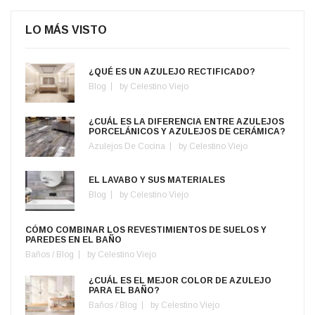
LO MÁS VISTO
¿QUÉ ES UN AZULEJO RECTIFICADO?
Blog
by
Celestino Viejo
¿CUÁL ES LA DIFERENCIA ENTRE AZULEJOS
PORCELÁNICOS Y AZULEJOS DE CERÁMICA?
Azulejos De Cocina
by
Celestino Viejo
EL LAVABO Y SUS MATERIALES
Blog
by
Celestino Viejo
CÓMO COMBINAR LOS REVESTIMIENTOS DE SUELOS Y
PAREDES EN EL BAÑO
Baños
/
Blog
by
Celestino Viejo
¿CUÁL ES EL MEJOR COLOR DE AZULEJO
PARA EL BAÑO?
Baños
/
Blog
by
Celestino Viejo