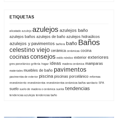
ETIQUETAS
azulejos
azulejos baño
alicatado
azulejo
azulejos baños
azulejos de baño
azulejos hidraúlicos
Baños
baño
azulejos y pavimentos
bañera
celestino viejo
cerámica
cocina
cerámicas
consejos
cocinas
exteriores
exterior
estilo nórdico
ideas
mamparas
gres porcelánico
grifería
hogar
madera cerámica
pavimentos
muebles de baño
materiales
piscina
piscinas
porcelánico
pavimentos de exterior
reformas
revestimiento
revestimientos
revestimientos cerámicos baños
sanitario
SPA
tendencias
suelo
suelo de madera o cerámica
suelos
tendencias azulejos
tendencias baño